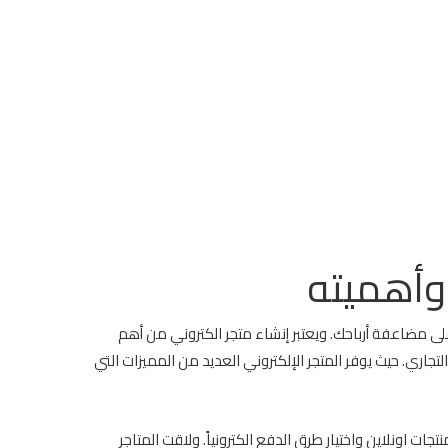
 وأهميته
يزات ويساعدك على مضاعفة أرباحك. ويعتبر إنشاء متجر الكتروني من أهم
تجاري. حيث يوفر المتجر الإلكتروني العديد من المميزات التي
ات اونلاين واختيار طرق الدفع الكترونياً. ولاقت المتاجر