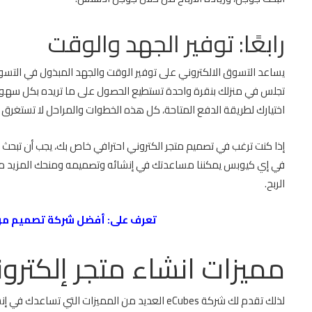
رابعًا: توفير الجهد والوقت
يساعد التسوق الالكتروني على توفير الوقت والجهد المبذول في التسوق
تجلس في منزلك بنقرة واحدة تستطيع الحصول على ما تريده بكل سهولة،
اختيارك لطريقة الدفع المتاحة، كل هذه الخطوات والمراحل لا تستغر
إذا كنت ترغب في تصميم متجر الكتروني احترافي خاص بك، يجب أن تبحث
في إي كيوبس
يمكننا مساعدتك في إنشائه وتصميمه ومنحك المزيد من 
الربح.
تعرف على:
أفضل شركة تصميم موا
مميزات انشاء متجر إلكتر
لذلك تقدم لك شركة eCubes العديد من المميزات التي تساعدك في إنشاء المتجر الإلكتروني، والتي تتضمن: