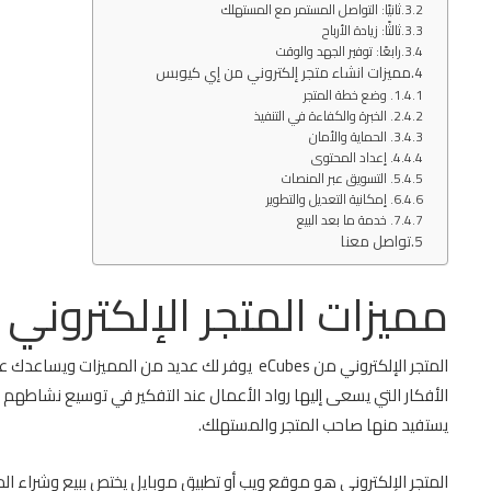
ثانيًا: التواصل المستمر مع المستهلك
ثالثًا: زيادة الأرباح
رابعًا: توفير الجهد والوقت
مميزات انشاء متجر إلكتروني من إي كيوبس
1. وضع خطة المتجر
2. الخبرة والكفاءة في التنفيذ
3. الحماية والأمان
4. إعداد المحتوى
5. التسويق عبر المنصات
6. إمكانية التعديل والتطوير
7. خدمة ما بعد البيع
تواصل معنا
مميزات المتجر الإلكتروني
المتجر الإلكتروني من eCubes يوفر لك عديد من المم
الأفكار التي يسعى إليها رواد الأعمال عند التفكير في توسيع نشاطهم ال
يستفيد منها صاحب المتجر والمستهلك.
المتجر الإلكتروني هو موقع ويب أو تطبيق موبايل يختص ببيع وشراء المنتج