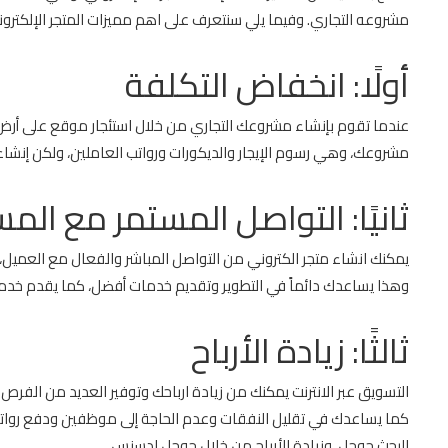
مشروعه التجاري. وفيما يلي سنتعرف على اهم مميزات المتجر الإلكترو
أولًا: انخفاض التكلفة
عندما تقوم بإنشاء مشروعك التجاري من خلال استئجار موقع على أرض ال
مشروعك، وهي رسوم الإيجار والديكورات ورواتب العاملين، ولكن إنشاء 
ثانيًا: التواصل المستمر مع ال
يمكنك انشاء متجر الكتروني من التواصل المباشر والفعال مع العميل، 
وهذا يساعدك دائماً في التطوير وتقديم خدمات أفضل، كما يقدم خدما
ثالثًا: زيادة الأرباح
التسويق عبر الانترنت يمكنك من زيادة ارباحك وتوفير العديد من الفر
كما يساعدك في تقليل النفقات وعدم الحاجة إلى موظفين ودفع رواتب
البحث جوجل، وزيادة الأرباح من خلال جوجل ادسنس.