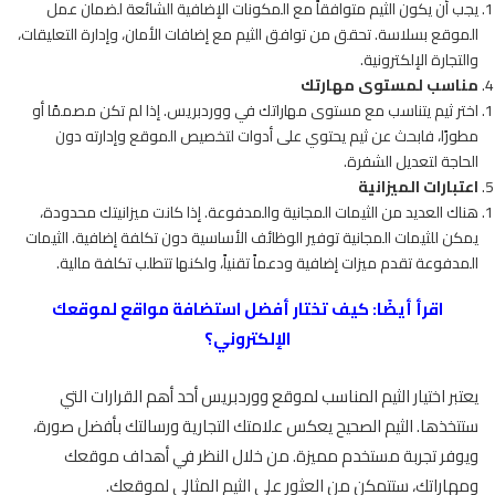
يجب أن يكون الثيم متوافقاً مع المكونات الإضافية الشائعة لضمان عمل
الموقع بسلاسة. تحقق من توافق الثيم مع إضافات الأمان، وإدارة التعليقات،
والتجارة الإلكترونية.
مناسب لمستوى مهارتك
اختر ثيم يتناسب مع مستوى مهاراتك في ووردبريس. إذا لم تكن مصممًا أو
مطورًا، فابحث عن ثيم يحتوي على أدوات لتخصيص الموقع وإدارته دون
الحاجة لتعديل الشفرة.
اعتبارات الميزانية
هناك العديد من الثيمات المجانية والمدفوعة. إذا كانت ميزانيتك محدودة،
يمكن للثيمات المجانية توفير الوظائف الأساسية دون تكلفة إضافية. الثيمات
المدفوعة تقدم ميزات إضافية ودعماً تقنياً، ولكنها تتطلب تكلفة مالية.
اقرأ أيضًا:
كيف تختار أفضل استضافة مواقع لموقعك
الإلكتروني؟
يعتبر اختيار الثيم المناسب لموقع ووردبريس أحد أهم القرارات التي
ستتخذها. الثيم الصحيح يعكس علامتك التجارية ورسالتك بأفضل صورة،
ويوفر تجربة مستخدم مميزة. من
خلال النظر في أهداف موقعك
ومهاراتك، ستتمكن من العثور على الثيم المثالي لموقعك.