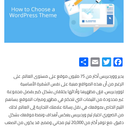
Share
Email
Twitter
Facebook
يدير ووردبريس أكثر من 75 مليون موقع على مستوى العالم. على
الرغم من أن هذه المواقع مبنية على نفس الشفرة الأساسية
لووردبريس، فإن مظهرها وأدائها يختلفان بشكل كبير بفضل مجموعة
غير محدودة من الثيمات التي تتحكم في مظهر وميزات الموقع. يساهم
الثيم الخاص بموقعك في نقل رسالة علامتك التجارية إلى العالم، لذلك
من الضروري اختيار ثيم وردبريس يعكس أهداف ونمط موقعك بشكل
دقيق. مع توفر أكثر من 20,000 ثيم مجاني ومميز، قد يكون من الصعب