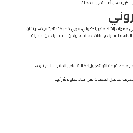
ي الكويت هو أمر حتمي لا محالة.
روني
 بحلول عام 2025 يستحق البحث بجدية في مميزات إنشاء متجر إلكتروني، فهي خطوة تحتاج تنفيذها بإتقان
لفائقة لمتجرك ولبيانات عملائك.
ولكن دعنا نخبرك عن مميزات
يمنحك فرصة التوسّع وزيادة الأقسام والمنتجات التي تريدها
ة تفاصيل المنتجات قبل اتخاذ خطوة شرائها.