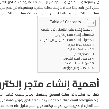
جيل السرعة والتكنولوجيا والتسوق عبر الإنترنت، هذا ما يُوصف به الجيل ال
للجيل الذي يليه. فإذا كنت تريد إيجاد مكانة لمتجرك ومشروعك في عصر جيل ا
إنشاء متجر إلكتروني. في هذا المقال نقدم لك خطوات إنشاء متجر إلكتروني
Table of Contents
أهمية إنشاء متجر إلكتروني في الكويت
مميزات إنشاء متجر إلكتروني
خطوات إنشاء متجر الكتروني في الكويت
تحديد نشاط متجرك:
بناء علامتك التجارية:
تصميم المتجر
تراخيص المتجر الإلكتروني
طرق الدفع المعتمدة
شركات توصيل موثوقة
أهمية إنشاء متجر إلكتر
أخبرني عن تواجدك في ساحة التسويق الإلكتروني وعالم منصات التواصل ا
نجاح مشروعك!
ليست معادلة ظالمة بل إنها الواقع الذي يفرض نفسه على ج
حجم التجارة الإلكترونية في الكويت وكافة دول الخليج بحلول عام 2025 سيصل إلى 25 مليار دولار!