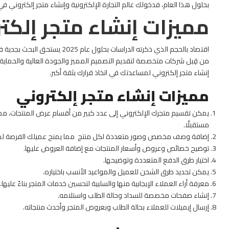
بحلول هذا العام، فدخولك عالم التجارة الإلكترونية وإنشاء متجر إلكتروني ف
مميزات إنشاء متجر إلكت
اقتصاد بالحجم الذي ذكرته الدراسات
من قِبل شركات متخصصة لتقديم التصميم المميز والجودة العالية والحماية ا
إنشاء متجر إلكتروني لمساعدتك في اتخاذ قرارك بثقة أكبر.
مميزات إنشاء متجر إلكتروني
يمكن تقسيم متجرك الإلكتروني إلى عدد كبير من أقسام عرض المنتجات، مما 
مستقبلًا.
إضافة وصف مخصص وصور متعددة لكل منتج مما يمنح عميلك الفرصة لمعرف
توضيح خصائص وعروض وأسعار المنتجات مع إضافة العروض عليها.
اختيار طرق الدفع المتعددة وتوضيحها.
يمكن تحديد طرق الشحن للعميل والمواعيد الأنسب باختياره.
معرفة أراء العملاء الإيجابية منها والسلبية لتحسين خدمات المتجر بناءً عليها.
إنشاء صفحات مخصصة للسداد وحالة الطلب واستلامه.
إرسال إيميلات للعملاء بحالة الطلب وبعروض المتجر وأحدث منتجاته.