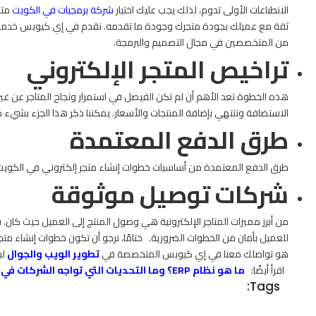
الانطباعات الأولى تدوم، لذلك يجب عليك اختيار
شركة برمجيات في الكويت
متخ
ثقة مع عميلك بجودة متجرك وجودة ما تقدمه.
نقدم في إي كيوبس خدمات إ
من المتخصصين في مجال التصميم والبرمجة.
تراخيص المتجر الإلكتروني
هذه الخطوة تعد الأهم أن لم تكن الفيصل في استمرار ونجاح المتاجر عن غيره
الاستضافة وتنتهي بإضافة المنتجات والأسعار.
يمكننا ذكر هذا الجزء بشيء م
طرق الدفع المعتمدة
طرق الدفع المعتمدة من أساسيات خطوات إنشاء متجر إلكتروني في الكويت 
شركات توصيل موثوقة
من أبرز مميزات المتاجر الإلكترونية هي وصول المنتج إلى العميل حيث كان.
للعميل بأمان من الخطوات الضرورية.
ختامًا، نرجو أن تكون خطوات إنشاء مت
هو تواصلك معنا في إي كيوبس المتخصصة في
تطوير الويب والجوال
لب
اقرأ أيضًا:
ما هو نظام ERP؟ وما التحديات التي تواجه الشركات في تطبيقه!
Tags: