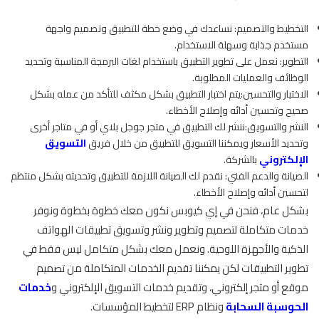
التخطيط والتصميم: نساعدك في وضع خطة للتطبيق وتصميم واجهة
مستخدم جذابة وسهلة الاستخدام.
التطوير: نعمل على تطوير التطبيق باستخدام لغات البرمجة المناسبة وتحديد
الوظائف والعمليات المطلوبة.
الاختبار والتحسين:يتم اختبار التطبيق بشكل مكثف للتأكد من عمله بشكل
صحيح وتحسين أدائه وإصلاح الأخطاء.
النشر والتسويق:ننشر لك التطبيق في متجر جوجل بلاي أو في متاجر أخرى
وتحديد الأسعار ويمكننا التسويق للتطبيق من خلال فريق
التسويق
الإلكتروني
بالشركة.
الصيانة والدعم الفني: نقدم لك الصيانة اللازمة للتطبيق وتحديثه بشكل منتظم
لتحسين أدائه وإصلاح الأخطاء.
بشكل عام، فنحن في إي كيوبس نكون معك خطوة بخطوة ونوفر
خدمات متكاملة لتصميم وتطوير ونشر وتسويق تطبيقات الهواتف
الذكية والأجهزة اللوحية. ونعمل معك بشكل متكامل ليس فقط في
تطوير التطبيقات لكن يمكننا تقديم الخدمات المتكاملة من تصميم
موقع أو متجر إلكتروني، وتقديم خدمات التسويق الإلكتروني و
خدمات
الحوسبة السحابة
ونظام ERP لتخطيط المؤسسات.