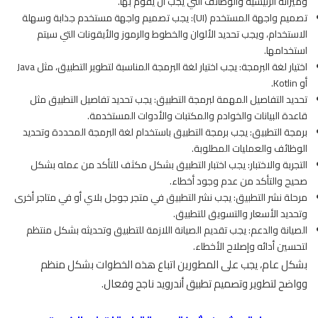
وميزاته الرئيسية والوظائف التي يجب أن يقوم بها.
تصميم واجهة المستخدم (UI): يجب تصميم واجهة مستخدم جذابة وسهلة
الاستخدام، ويجب تحديد الألوان والخطوط والرموز والأيقونات التي سيتم
استخدامها.
اختيار لغة البرمجة: يجب اختيار لغة البرمجة المناسبة لتطوير التطبيق، مثل Java
أو Kotlin.
تحديد التفاصيل المهمة لبرمجة التطبيق: يجب تحديد تفاصيل التطبيق مثل
قاعدة البيانات والخوادم والمكتبات والأدوات المستخدمة.
برمجة التطبيق: يجب برمجة التطبيق باستخدام لغة البرمجة المحددة وتحديد
الوظائف والعمليات المطلوبة.
التجربة والاختبار: يجب اختبار التطبيق بشكل مكثف للتأكد من عمله بشكل
صحيح والتأكد من عدم وجود أخطاء.
مرحلة نشر التطبيق: يجب نشر التطبيق في متجر جوجل بلاي أو في متاجر أخرى
وتحديد الأسعار والتسويق للتطبيق.
الصيانة والدعم: يجب تقديم الصيانة اللازمة للتطبيق وتحديثه بشكل منتظم
لتحسين أدائه وإصلاح الأخطاء.
بشكل عام، يجب على المطورين اتباع هذه الخطوات بشكل منظم
وواضح لتطوير وتصميم تطبيق أندرويد ناجح وفعال.