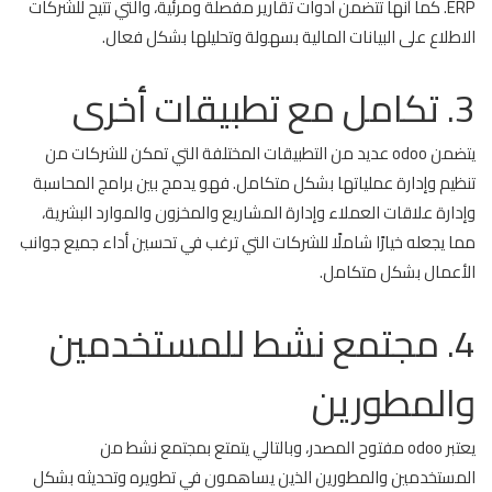
ERP. كما أنها تتضمن أدوات تقارير مفصلة ومرئية، والتي تتيح للشركات
الاطلاع على البيانات المالية بسهولة وتحليلها بشكل فعال.
3. تكامل مع تطبيقات أخرى
يتضمن odoo عديد من التطبيقات المختلفة التي تمكن للشركات من
تنظيم وإدارة عملياتها بشكل متكامل. فهو يدمج بين برامج المحاسبة
وإدارة علاقات العملاء وإدارة المشاريع والمخزون والموارد البشرية،
مما يجعله خيارًا شاملًا للشركات التي ترغب في تحسين أداء جميع جوانب
الأعمال بشكل متكامل.
4. مجتمع نشط للمستخدمين
والمطورين
يعتبر odoo مفتوح المصدر، وبالتالي يتمتع بمجتمع نشط من
المستخدمين والمطورين الذين يساهمون في تطويره وتحديثه بشكل