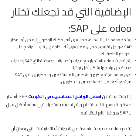
الإضافية التي قد تجعلك تختار
odoo على SAP:
يعتمد odoo على السحابة، مما يعني أنه يمكنك الوصول إليه من أي مكان.
SAP هو حل تقليدي محلي، مما يعني أنك بحاجة إلى تثبيت البرنامج على
الخوادم الخاصة بك.
يتم تحديث odoo باستمرار مع ميزات وتحسينات جديدة. تطلق SAP إصدارات
جديدة من برامجها بشكل أقل تواترا.
لدى odoo مجتمع كبير ونشط من المستخدمين والمطورين. لدى SAP
مجتمع أصغر من المستخدمين والمطورين.
إذا كنت تبحث عن
افضل البرامج المحاسبية في الكويت
ERP بأسعار
معقولة وسهلة الاستخدام ويتم تحديثه باستمرار، فإن odoo أفضل بديل
لـ SAP هو خيار رائع للنظر فيه.
تقدم odoo مجموعة واسعة من الميزات أو التطبيقات التي يمكن أن