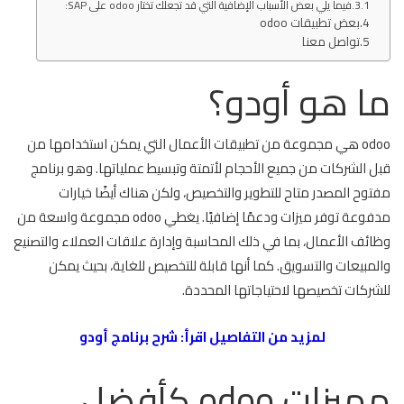
فيما يلي بعض الأسباب الإضافية التي قد تجعلك تختار odoo على SAP:
بعض تطبيقات odoo
تواصل معنا
ما هو أودو؟
odoo هي مجموعة من تطبيقات الأعمال التي يمكن استخدامها من
قبل الشركات من جميع الأحجام لأتمتة وتبسيط عملياتها. وهو برنامج
مفتوح المصدر متاح للتطوير والتخصيص، ولكن هناك أيضًا خيارات
مدفوعة توفر ميزات ودعمًا إضافيًا. يغطي odoo مجموعة واسعة من
وظائف الأعمال، بما في ذلك المحاسبة وإدارة علاقات العملاء والتصنيع
والمبيعات والتسويق. كما أنها قابلة للتخصيص للغاية، بحيث يمكن
للشركات تخصيصها لاحتياجاتها المحددة.
لمزيد من التفاصيل اقرأ:
شرح برنامج أودو
مميزات odoo كأفضل