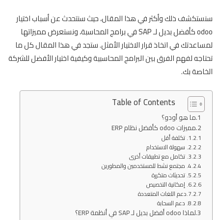
سنستكشف ذلك وأكثر في هذا المقال، حيث سنتحدث عن أسباب اختيار
odoo كأفضل بديل لـ SAP في برامج المحاسبة، ونستعرض مميزاتها
لمساعدتك في اتخاذ قرار الاختيار الأمثل. ستجد في هذا المقال كل ما
تحتاجه لفهم الفرق بين البرامج المحاسبية وكيفية اختيار الأفضل للشركة
الخاصة بك.
Table of Contents
ما هو أودو؟
مميزات odoo كأفضل نظام ERP
1. تكلفة أقل
2. سهولة الاستخدام
3. تكامل مع تطبيقات أخرى
4. مجتمع نشط للمستخدمين والمطورين
5. تحديثات متكررة
6. إمكانية التخصيص
7.دعم اللغات المتعددة
8. دعم السحابة
لماذا odoo أفضل بديل لـ SAP في أنظمة ERP؟