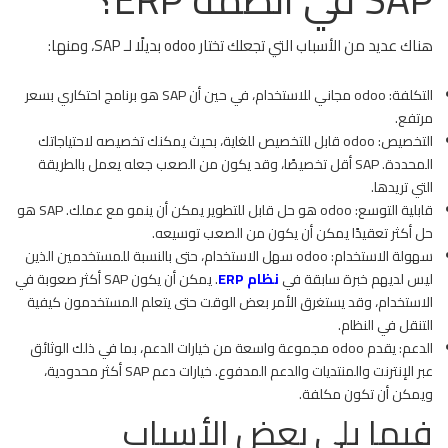
هناك عديد من الأسباب التي تجعلك تختار odoo بديلًا لـ SAP، ومنها:
التكلفة: odoo مجاني للاستخدام، في حين أن SAP هو برنامج احتكاري بسعر
مرتفع.
التخصيص: odoo قابل للتخصيص للغاية، بحيث يمكنك تخصيصه لاحتياجاتك
المحددة. SAP أقل تخصيصًا، وقد يكون من الصعب جعله يعمل بالطريقة
التي تريدها.
قابلية التوسع: odoo هو حل قابل للتطوير يمكن أن ينمو مع عملك. SAP هو
حل أكثر تعقيدًا يمكن أن يكون من الصعب توسيعه.
سهولة الاستخدام: odoo سهل الاستخدام، حتى بالنسبة للمستخدمين الذين
ليس لديهم خبرة سابقة في
نظام ERP
. يمكن أن يكون SAP أكثر صعوبة في
الاستخدام، وقد يستغرق الأمر بعض الوقت حتى يتعلم المستخدمون كيفية
التنقل في النظام.
الدعم: يقدم odoo مجموعة واسعة من خيارات الدعم، بما في ذلك الوثائق
عبر الإنترنت والمنتديات والدعم المدفوع. خيارات دعم SAP أكثر محدودية،
ويمكن أن تكون مكلفة.
فيما يلي بعض الأسباب