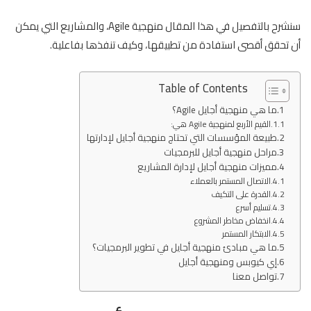
سنشرح بالتفصيل في هذا المقال منهجية Agile، والمشاريع التي يمكن
أن تحقق أقصى استفادة من تطبيقها، وكيف تنفذها بفاعلية.
Table of Contents
ما هي منهجية أجايل Agile؟
القيم الأربع لمنهجية Agile هي:
طبيعة المؤسسات التي تحتاج منهجية أجايل لإدارتها
مراحل منهجية أجايل للبرمجيات
مميزات منهجية أجايل لإدارة المشاريع
الاتصال المستمر بالعملاء
القدرة على التكيف
تسليم أسرع
انخفاض مخاطر المشروع
الابتكار المستمر
ما هي مبادئ منهجية أجايل في تطوير البرمجيات؟
إي كيوبس ومنهجية أجايل
تواصل معنا