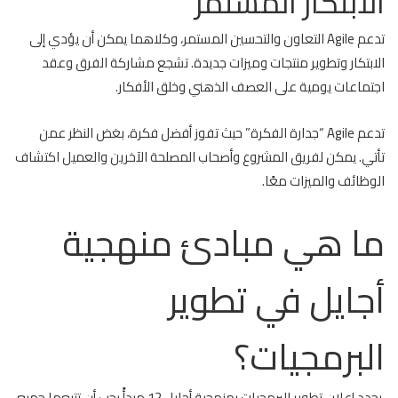
الابتكار المستمر
تدعم Agile التعاون والتحسين المستمر، وكلاهما يمكن أن يؤدي إلى
الابتكار وتطوير منتجات وميزات جديدة. تشجع مشاركة الفرق وعقد
اجتماعات يومية على العصف الذهني وخلق الأفكار.
تدعم Agile “جدارة الفكرة” حيث تفوز أفضل فكرة، بغض النظر عمن
تأتي. يمكن لفريق المشروع وأصحاب المصلحة الآخرين والعميل اكتشاف
الوظائف والميزات معًا.
ما هي مبادئ منهجية
أجايل في تطوير
البرمجيات؟
يحدد إعلان تطوير البرمجيات بمنهجية أجايل 12 مبدأً يجب أن تتبعها جميع