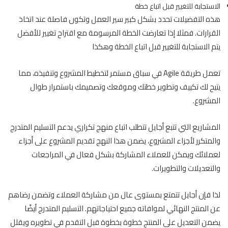
الاستجابة للتغيير قبل اتباع خطة
هذه التفضيلات تحدد بشكل كبير سير العمل وتكون فاصلة عند اتخاذ
القرارات. فمثلا إذا تعارضت الخطة المرسومة مع اقتراح تغيير للأفضل
يتم الاستجابة للتغيير قبل اتباع الخطة وهكذا
تعمل طريقة Agile في سباق مستمر لتخطيط المشروع وتنفيذه، مما
يتيح لك تكييف وتطوير خطتك وموقعك وتصميمك باستمرار طوال
المشروع.
المشاريع التي تتبع أجايل تتطلب اتباع منهج تكراري يدعم التسليم المتدرج
والمتكرر لأجزاء المشروع، يضمن هذا النهج تقديم المشروع على أجزاء
لعملائك ويمكن للعملاء المشاركة بشكل فعال في المراجعات
والتعديلات والتطويرات.
لذا فإن أجايل تتمتع بمستوى عال من مشاركة العملاء وتضمن رضاهم
عن المنتج النهائي لموافاته جميع احتياجاتهم. التسليم المتدرج أيضًا
يضمن التعديل على المنتج خطوة بخطوة قبل التقدم في تطويره ويقلل