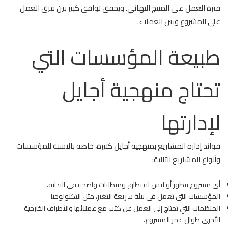
فترة العمل على المنتج النهائي. ويحقق توافق كبير بين فرق العمل
على المشروع وبين العملاء.
طبيعة المؤسسات التي
تحتاج منهجية أجايل
لإدارتها
فوائد إدارة المشاريع بمنهجية أجايل كثيرة، خاصة بالنسبة للمؤسسات
وأنواع المشاريع التالية:
أي مشروع يتطور أو ليس له نطاق ومتطلبات واضحة في البداية.
المؤسسات التي تعمل في بيئة سريعة التغير، مثل التكنولوجيا
المنظمات التي تحتاج إلى العمل عن كثب مع عملائها والأطراف الخارجية
الأخرى طوال عمر المشروع.