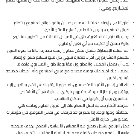
المشاريع، وهي :
أولويتنا هي إرضاء عملائنا. العملاء يجب أن يتلقوا نواتج المشروع بانتظام
طوال المشروع، وليس فقط في تسليم المنتج الأخير.
نرحب بالاحتياجات المتغيرة، حتى في المراحل اللاحقة من التطوير. مشاريع
Agile يمكن أن تتكيف مع أي تغيير أو تطوير.
يتم تسليم الإصدارات بشكل متكرر بجداول زمنية قصيرة. غالبا ما تقوم الفرق
بتقسيم المشاريع إلى أجزاء صغيرة ينتهي كل منها بتسليم منتج أو إصدار.
يجب أن يعمل العملاء والمطورون معًا يوميًا طوال المشروع. عادة ما
يتضمن ذلك اجتماعات يومية قصيرة مع فريق المشروع وأي أصحاب مصلحة
رئيسيين آخرين.
بناء الفريق من الأفراد المتحمسين. امنحهم البيئة والدعم الذي يحتاجون إليه
ووثق بهم لإنجاز المهمة. مفهوم مركزي ل Agile هو أن الأشخاص
المناسبين يجب أن يكونوا في المكان المناسب.
الطريقة الأكثر فعالية لنقل المعلومات إلى فريق التطوير وداخله هي
المحادثة وجها لوجه. إذا تعذر تواجد فريقك في نفس الموقع، فإن مؤتمرات
الفيديو هي خيارك الأمثل.
عمل البرنامج بشكل صحيح هو المقياس الأساسي للتقدم. تهدف منهجية
Agile إلى توفير مخرجات كاملة وعملية. لا تعتبر المقاييس الأخرى، مثل