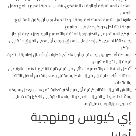
الساعات المستغرقة أو الوقت المنقضي، بنفس أهمية تقديم برنامج يعمل
بالفعل.
Agile تعزز التنمية المستدامة. وفقًا لهذا المبدأ، يجب أن يكون للمشاريع
سرعة ثابتة لكل دورة إصدار في المشروع.
التركيز المستمر على التكنولوجيا الفائقة والتصميم الجيد يعزز سرعة الإنجاز.
يجب دائمًا تحسين كل إصدار على السابق، ويجب أن يسعى الفريق دائمًا إلى
الابتكار.
البساطة أمر ضروري. يجب تجنب أو إلغاء أي خطوات أو أعمال إضافية لا تضيف
قيمة إلى ناتج المشروع.
أفضل المتطلبات والتصميمات تأتي من فرق ذاتية التنظيم. تعتمد Agile على
الاعتقاد بأنك بحاجة إلى فريق نشط ومستقل وماهر لتقديم أفضل النتائج
والمنتجات.
يناقش الفريق بانتظام كيفية أن يصبح أكثر فعالية، ثم يعدل ويعدل سلوكه
وفقًا لذلك. يحتاج الفريق الناجح ذو الدوافع الذاتية إلى التركيز بشدة على
تحسين مهاراتهم وعملياتهم.
إي كيوبس ومنهجية