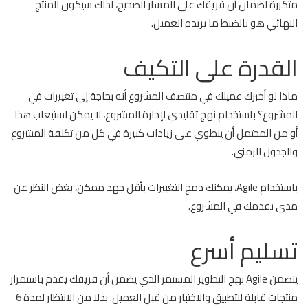
متكررة لضمان أن فريقك على المسار الصحيح، لذلك سيكون المنتج
النهائي هو بالضبط ما يريده العميل.
القدرة على التكيف
ماذا لو أخبرك عميلك في منتصف المشروع أنه بحاجة إلى تغييرات في
المشروع؟ باستخدام نهج تقليدي لإدارة المشروع، لا يمكن استيعاب هذا
أو من المحتمل أن ينطوي على زيادات كبيرة في كل من تكلفة المشروع
والجدول الزمني.
باستخدام Agile، يمكنك دمج التغييرات بأقل جهد ممكن، بغض النظر عن
مدى تقدمك في المشروع.
تسليم أسرع
يتضمن Agile نهج التطوير المستمر الذي يضمن أن فريقك يقدم باستمرار
منتجات قابلة للتطبيق والاختبار من قبل العميل. بدلا من الانتظار لمدة 6